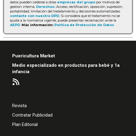
datos pueden cederse a otras
empresas del grupo
por motivos de
gestión interna.
Derechos:
Acceso, rectificación, oposición, supresión,
portabilidad, limitación del tratatamiento y decisiones automatizadas:
contacte con nuestro DPD
. Si considera que el tratamiento no se
ajusta a la normativa vigente, puede presentar reclamación ante la
AEPD
.
Más información:
Política de Protección de Datos
.
Puericultura Market
Medio especializado en productos para bebé y 1a
infancia
Revista
Contratar Publicidad
Plan Editorial