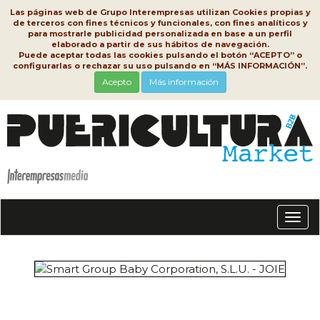
Las páginas web de Grupo Interempresas utilizan Cookies propias y
de terceros con fines técnicos y funcionales, con fines analíticos y
para mostrarle publicidad personalizada en base a un perfil
elaborado a partir de sus hábitos de navegación.
Puede aceptar todas las cookies pulsando el botón “ACEPTO” o
configurarlas o rechazar su uso pulsando en “MÁS INFORMACIÓN”.
Acepto
Más información
Conm
nave