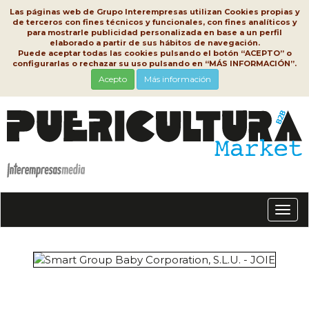
Las páginas web de Grupo Interempresas utilizan Cookies propias y
de terceros con fines técnicos y funcionales, con fines analíticos y
para mostrarle publicidad personalizada en base a un perfil
elaborado a partir de sus hábitos de navegación.
Puede aceptar todas las cookies pulsando el botón “ACEPTO” o
configurarlas o rechazar su uso pulsando en “MÁS INFORMACIÓN”.
Acepto
Más información
Conm
nave