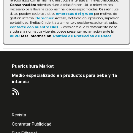
relacionados con la misma o relativos a intereses similares o asociados.
Conservación:
mientras dure la relación con Ud., o mientras sea
necesario para llevar a cabo las finalidades especificadas.
Cesión:
Los
datos pueden cederse a otras
empresas del grupo
por motivos de
gestión interna.
Derechos:
Acceso, rectificación, oposición, supresión,
portabilidad, limitación del tratatamiento y decisiones automatizadas:
contacte con nuestro DPD
. Si considera que el tratamiento no se
ajusta a la normativa vigente, puede presentar reclamación ante la
AEPD
.
Más información:
Política de Protección de Datos
.
Puericultura Market
Medio especializado en productos para bebé y 1a
infancia
Revista
Contratar Publicidad