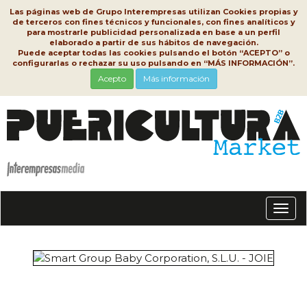
Las páginas web de Grupo Interempresas utilizan Cookies propias y
de terceros con fines técnicos y funcionales, con fines analíticos y
para mostrarle publicidad personalizada en base a un perfil
elaborado a partir de sus hábitos de navegación.
Puede aceptar todas las cookies pulsando el botón “ACEPTO” o
configurarlas o rechazar su uso pulsando en “MÁS INFORMACIÓN”.
Acepto
Más información
Conm
nave