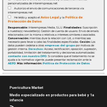
personalizados de interempresas.net
Autorizo el envío de comunicaciones de terceros vía
interempresas.net
He leído y acepto el
Aviso Legal
y la
Política de
Protección de Datos
Responsable:
Interempresas Media, S.L.U.
Finalidades:
Suscripción
a nuestra(s) newsletter(s). Gestión de cuenta de usuario. Envío de emails
relacionados con la misma o relativos a intereses similares o asociados.
Conservación:
mientras dure la relación con Ud., o mientras sea
necesario para llevar a cabo las finalidades especificadas.
Cesión:
Los
datos pueden cederse a otras
empresas del grupo
por motivos de
gestión interna.
Derechos:
Acceso, rectificación, oposición, supresión,
portabilidad, limitación del tratatamiento y decisiones automatizadas:
contacte con nuestro DPD
. Si considera que el tratamiento no se
ajusta a la normativa vigente, puede presentar reclamación ante la
AEPD
.
Más información:
Política de Protección de Datos
.
Puericultura Market
Medio especializado en productos para bebé y 1a
infancia