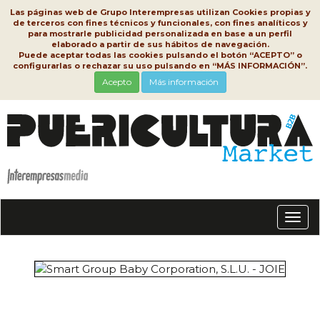
Las páginas web de Grupo Interempresas utilizan Cookies propias y
de terceros con fines técnicos y funcionales, con fines analíticos y
para mostrarle publicidad personalizada en base a un perfil
elaborado a partir de sus hábitos de navegación.
Puede aceptar todas las cookies pulsando el botón “ACEPTO” o
configurarlas o rechazar su uso pulsando en “MÁS INFORMACIÓN”.
Acepto
Más información
Conm
nave