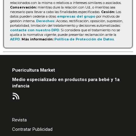
relacionados con la misma o relativos a intereses similares o asociados.
Conservación:
mientras dure la relación con Ud., o mientras sea
necesario para llevar a cabo las finalidades especificadas.
Cesión:
Los
datos pueden cederse a otras
empresas del grupo
por motivos de
gestión interna.
Derechos:
Acceso, rectificación, oposición, supresión,
portabilidad, limitación del tratatamiento y decisiones automatizadas:
contacte con nuestro DPD
. Si considera que el tratamiento no se
ajusta a la normativa vigente, puede presentar reclamación ante la
AEPD
.
Más información:
Política de Protección de Datos
.
Puericultura Market
Medio especializado en productos para bebé y 1a
infancia
Revista
Contratar Publicidad